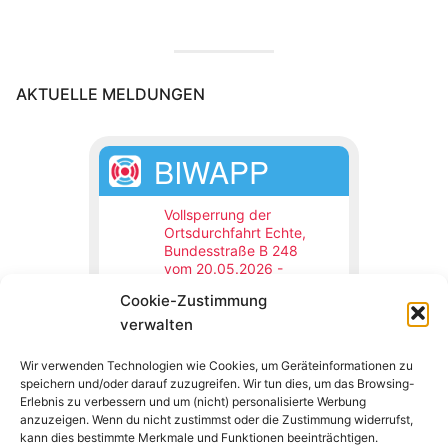
AKTUELLE MELDUNGEN
BIWAPP
Vollsperrung der
Ortsdurchfahrt Echte,
Bundesstraße B 248
vom 20.05.2026 -
31.12.2026
Cookie-Zustimmung
Northeim,
19.05.2026 08:00 Uhr
verwalten
Die Ortsdurchfahrt Echte,
Bundesstraße B 248 wird
Wir verwenden Technologien wie Cookies, um Geräteinformationen zu
vom 20.05.2026 bis
speichern und/oder darauf zuzugreifen. Wir tun dies, um das Browsing-
voraussichtlich 31.12.2026
wegen Bauarbeiten voll
Erlebnis zu verbessern und um (nicht) personalisierte Werbung
gesperrt.
anzuzeigen. Wenn du nicht zustimmst oder die Zustimmung widerrufst,
kann dies bestimmte Merkmale und Funktionen beeinträchtigen.