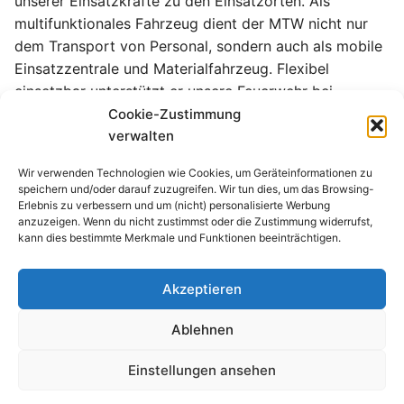
unserer Einsatzkräfte zu den Einsatzorten. Als
multifunktionales Fahrzeug dient der MTW nicht nur
dem Transport von Personal, sondern auch als mobile
Einsatzzentrale und Materialfahrzeug. Flexibel
einsetzbar unterstützt er unsere Feuerwehr bei
vielfältigen Aufgaben.
Cookie-Zustimmung
verwalten
Unsere Fahrzeuge werden regelmäßig gewartet und
Wir verwenden Technologien wie Cookies, um Geräteinformationen zu
auf dem neuesten Stand der Technik gehalten, um eine
speichern und/oder darauf zuzugreifen. Wir tun dies, um das Browsing-
optimale Funktionsfähigkeit im Einsatzfall
Erlebnis zu verbessern und um (nicht) personalisierte Werbung
anzuzeigen. Wenn du nicht zustimmst oder die Zustimmung widerrufst,
sicherzustellen.
kann dies bestimmte Merkmale und Funktionen beeinträchtigen.
Akzeptieren
Copyright © 2026 Feuerwehr Kalefeld
Ablehnen
Einstellungen ansehen
Impressum
Datenschutzerklärung
Cookies