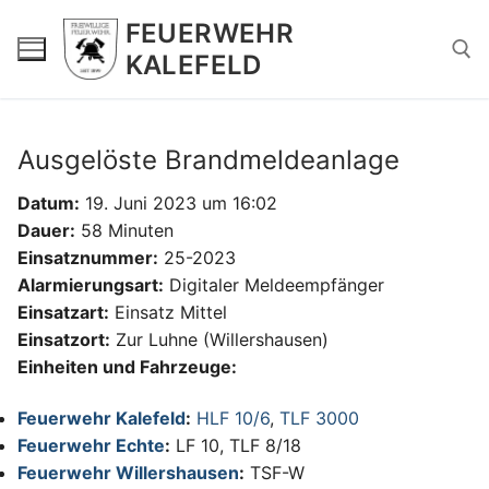
Zum
FEUERWEHR
Inhalt
KALEFELD
springen
Suchen nach:
Ausgelöste Brandmeldeanlage
Datum:
19. Juni 2023 um 16:02
Dauer:
58 Minuten
Einsatznummer:
25-2023
Alarmierungsart:
Digitaler Meldeempfänger
Einsatzart:
Einsatz Mittel
Einsatzort:
Zur Luhne (Willershausen)
Einheiten und Fahrzeuge:
Feuerwehr Kalefeld
:
HLF 10/6
,
TLF 3000
Feuerwehr Echte
:
LF 10, TLF 8/18
Feuerwehr Willershausen
:
TSF-W