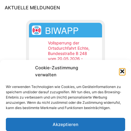
AKTUELLE MELDUNGEN
BIWAPP
Vollsperrung der
Ortsdurchfahrt Echte,
Bundesstraße B 248
vom 20.05.2026 -
31.12.2026
Cookie-Zustimmung
Northeim,
19.05.2026 08:00 Uhr
verwalten
Die Ortsdurchfahrt Echte,
Bundesstraße B 248 wird
Wir verwenden Technologien wie Cookies, um Geräteinformationen zu
vom 20.05.2026 bis
speichern und/oder darauf zuzugreifen. Wir tun dies, um das Browsing-
voraussichtlich 31.12.2026
wegen Bauarbeiten voll
Erlebnis zu verbessern und um (nicht) personalisierte Werbung
gesperrt.
anzuzeigen. Wenn du nicht zustimmst oder die Zustimmung widerrufst,
kann dies bestimmte Merkmale und Funktionen beeinträchtigen.
Akzeptieren