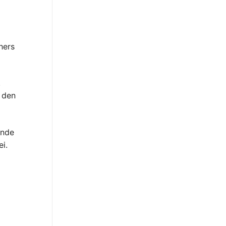
hers
.
 den
ende
i.