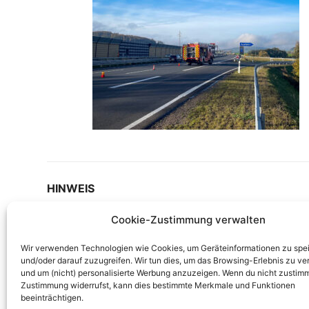
HINWEIS
Cookie-Zustimmung verwalten
Auf unserer Internetseite berichten wir ausführli
werden nur erstellt, wenn diese rechtskonform si
Wir verwenden Technologien wie Cookies, um Geräteinformationen zu spe
keine Aufnahmen von Verletzten oder Toten gemach
und/oder darauf zuzugreifen. Wir tun dies, um das Browsing-Erlebnis zu ve
oder Berichte haben, wenden Sie sich bitte vertra
und um (nicht) personalisierte Werbung anzuzeigen. Wenn du nicht zustimm
Zustimmung widerrufst, kann dies bestimmte Merkmale und Funktionen
Kontaktformular!
beeinträchtigen.