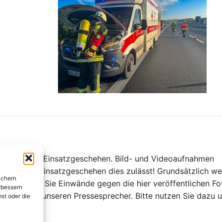
ch über unser Einsatzgeschehen. Bild- und Videoaufnahmen
nd und das Einsatzgeschehen dies zulässt! Grundsätzlich w
ichern
t! Sollten Sie Einwände gegen die hier veröffentlichen Fo
rbessern
uensvoll an unseren Pressesprecher. Bitte nutzen Sie dazu 
st oder die