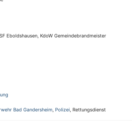
TSF Eboldshausen, KdoW Gemeindebrandmeister
tung
rwehr Bad Gandersheim
,
Polizei
, Rettungsdienst