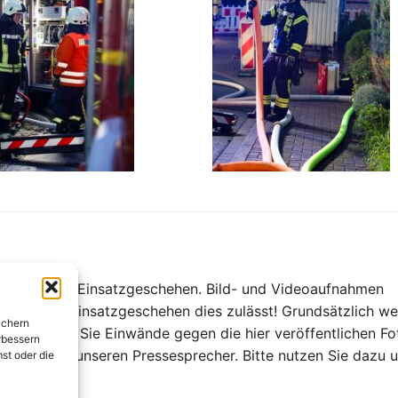
ch über unser Einsatzgeschehen. Bild- und Videoaufnahmen
nd und das Einsatzgeschehen dies zulässt! Grundsätzlich w
ichern
t! Sollten Sie Einwände gegen die hier veröffentlichen Fo
rbessern
uensvoll an unseren Pressesprecher. Bitte nutzen Sie dazu 
st oder die