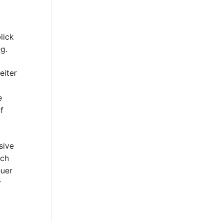
lick
g.
eiter
e
f
sive
uch
euer
r