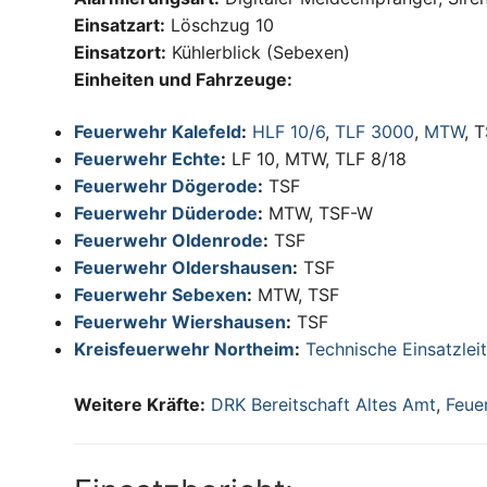
Einsatzart:
Löschzug 10
Einsatzort:
Kühlerblick (Sebexen)
Einheiten und Fahrzeuge:
Feuerwehr Kalefeld
:
HLF 10/6
,
TLF 3000
,
MTW
, 
Feuerwehr Echte
:
LF 10, MTW, TLF 8/18
Feuerwehr Dögerode
:
TSF
Feuerwehr Düderode
:
MTW, TSF-W
Feuerwehr Oldenrode
:
TSF
Feuerwehr Oldershausen
:
TSF
Feuerwehr Sebexen
:
MTW, TSF
Feuerwehr Wiershausen
:
TSF
Kreisfeuerwehr Northeim
:
Technische Einsatzlei
Weitere Kräfte:
DRK Bereitschaft Altes Amt
,
Feue