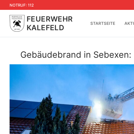
Zum
NOTRUF: 112
Inhalt
FEUERWEHR
springen
STARTSEITE
AKT
KALEFELD
Gebäudebrand in Sebexen: m