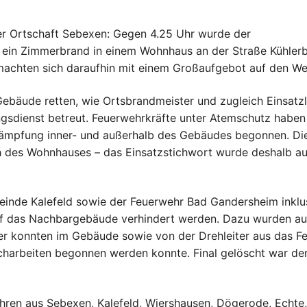
r Ortschaft Sebexen: Gegen 4.25 Uhr wurde der
st ein Zimmerbrand in einem Wohnhaus an der Straße Kühlerb
 machten sich daraufhin mit einem Großaufgebot auf den We
bäude retten, wie Ortsbrandmeister und zugleich Einsatzl
ngsdienst betreut. Feuerwehrkräfte unter Atemschutz haben
ämpfung inner- und außerhalb des Gebäudes begonnen. Di
 des Wohnhauses – das Einsatzstichwort wurde deshalb au
inde Kalefeld sowie der Feuerwehr Bad Gandersheim inklu
auf das Nachbargebäude verhindert werden. Dazu wurden a
er konnten im Gebäude sowie von der Drehleiter aus das F
harbeiten begonnen werden konnte. Final gelöscht war de
hren aus Sebexen, Kalefeld, Wiershausen, Dögerode, Echte,