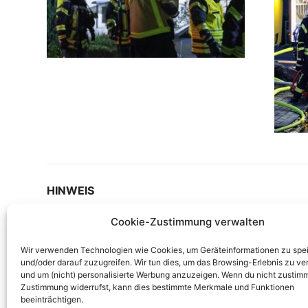
HINWEIS
Cookie-Zustimmung verwalten
Auf unserer Internetseite berichten wir ausführli
werden nur erstellt, wenn diese rechtskonform si
Wir verwenden Technologien wie Cookies, um Geräteinformationen zu spe
keine Aufnahmen von Verletzten oder Toten gemach
und/oder darauf zuzugreifen. Wir tun dies, um das Browsing-Erlebnis zu ve
oder Berichte haben, wenden Sie sich bitte vertra
und um (nicht) personalisierte Werbung anzuzeigen. Wenn du nicht zustimm
Zustimmung widerrufst, kann dies bestimmte Merkmale und Funktionen
Kontaktformular!
beeinträchtigen.