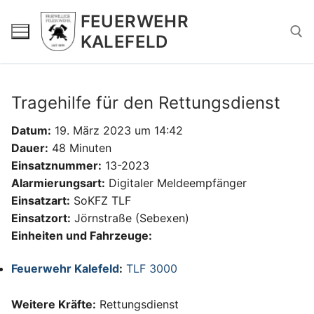
Zum
FEUERWEHR
Inhalt
KALEFELD
springen
Suchen nach:
Tragehilfe für den Rettungsdienst
Datum:
19. März 2023 um 14:42
Dauer:
48 Minuten
Einsatznummer:
13-2023
Alarmierungsart:
Digitaler Meldeempfänger
Einsatzart:
SoKFZ TLF
Einsatzort:
Jörnstraße (Sebexen)
Einheiten und Fahrzeuge:
Feuerwehr Kalefeld
:
TLF 3000
Weitere Kräfte:
Rettungsdienst