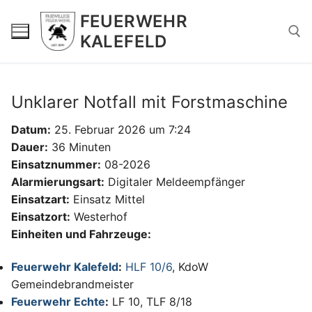
Zum
FEUERWEHR
Inhalt
KALEFELD
springen
Suchen nach:
Unklarer Notfall mit Forstmaschine
Datum:
25. Februar 2026 um 7:24
Dauer:
36 Minuten
Einsatznummer:
08-2026
Alarmierungsart:
Digitaler Meldeempfänger
Einsatzart:
Einsatz Mittel
Einsatzort:
Westerhof
Einheiten und Fahrzeuge:
Feuerwehr Kalefeld
:
HLF 10/6
, KdoW
Gemeindebrandmeister
Feuerwehr Echte
:
LF 10, TLF 8/18