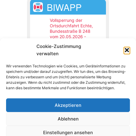
BIWAPP
Vollsperrung der
Ortsdurchfahrt Echte,
Bundesstraße B 248
vom 20.05.2026 -
31.12.2026
Cookie-Zustimmung
Northeim,
19.05.2026 08:00 Uhr
verwalten
Die Ortsdurchfahrt Echte,
Bundesstraße B 248 wird
Wir verwenden Technologien wie Cookies, um Geräteinformationen zu
vom 20.05.2026 bis
speichern und/oder darauf zuzugreifen. Wir tun dies, um das Browsing-
voraussichtlich 31.12.2026
wegen Bauarbeiten voll
Erlebnis zu verbessern und um (nicht) personalisierte Werbung
gesperrt.
anzuzeigen. Wenn du nicht zustimmst oder die Zustimmung widerrufst,
kann dies bestimmte Merkmale und Funktionen beeinträchtigen.
Akzeptieren
Copyright © 2026 Feuerwehr Kalefeld
Ablehnen
Einstellungen ansehen
Impressum
Datenschutzerklärung
Cookies