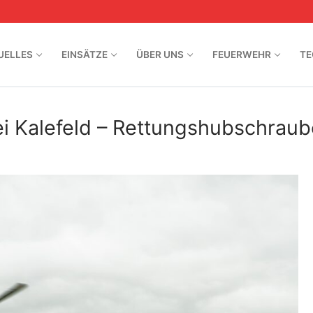
UELLES
EINSÄTZE
ÜBER UNS
FEUERWEHR
TE
ei Kalefeld – Rettungshubschraub