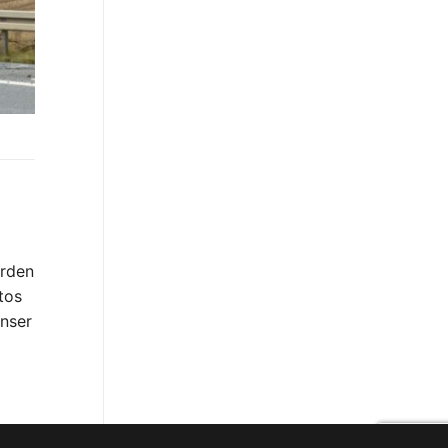
erden
tos
unser