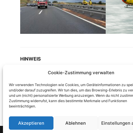
HINWEIS
Cookie-Zustimmung verwalten
Auf unserer Internetseite berichten wir ausführli
werden nur erstellt, wenn diese rechtskonform si
Wir verwenden Technologien wie Cookies, um Geräteinformationen zu spe
keine Aufnahmen von Verletzten oder Toten gemach
und/oder darauf zuzugreifen. Wir tun dies, um das Browsing-Erlebnis zu ve
oder Berichte haben, wenden Sie sich bitte vertra
und um (nicht) personalisierte Werbung anzuzeigen. Wenn du nicht zustimm
Zustimmung widerrufst, kann dies bestimmte Merkmale und Funktionen
Kontaktformular!
beeinträchtigen.
Akzeptieren
Ablehnen
Einstellungen