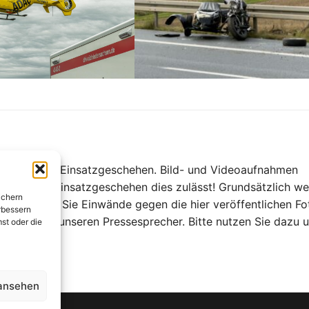
ch über unser Einsatzgeschehen. Bild- und Videoaufnahmen
nd und das Einsatzgeschehen dies zulässt! Grundsätzlich w
ichern
t! Sollten Sie Einwände gegen die hier veröffentlichen Fo
rbessern
uensvoll an unseren Pressesprecher. Bitte nutzen Sie dazu 
st oder die
 ansehen