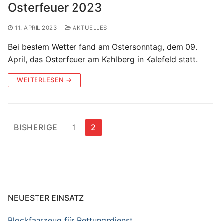
Osterfeuer 2023
11. APRIL 2023
AKTUELLES
Bei bestem Wetter fand am Ostersonntag, dem 09.
April, das Osterfeuer am Kahlberg in Kalefeld statt.
WEITERLESEN →
Seitennummerierung
BISHERIGE
1
2
der
Beiträge
NEUESTER EINSATZ
Blockfahrzeug für Rettungsdienst