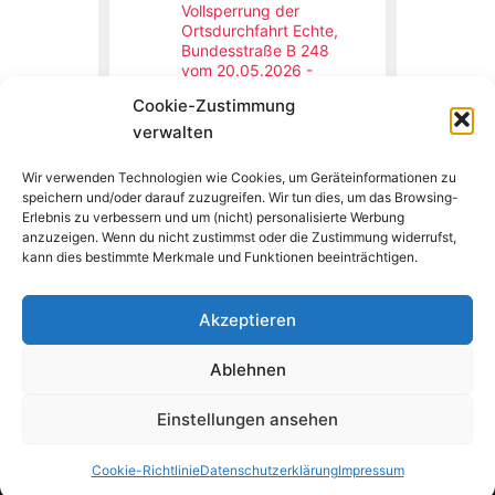
Vollsperrung der
Ortsdurchfahrt Echte,
Bundesstraße B 248
vom 20.05.2026 -
31.12.2026
Cookie-Zustimmung
Northeim,
19.05.2026 08:00 Uhr
verwalten
Die Ortsdurchfahrt Echte,
Bundesstraße B 248 wird
Wir verwenden Technologien wie Cookies, um Geräteinformationen zu
vom 20.05.2026 bis
speichern und/oder darauf zuzugreifen. Wir tun dies, um das Browsing-
voraussichtlich 31.12.2026
wegen Bauarbeiten voll
Erlebnis zu verbessern und um (nicht) personalisierte Werbung
gesperrt.
anzuzeigen. Wenn du nicht zustimmst oder die Zustimmung widerrufst,
kann dies bestimmte Merkmale und Funktionen beeinträchtigen.
Akzeptieren
Copyright © 2026 Feuerwehr Kalefeld
Ablehnen
Einstellungen ansehen
Impressum
Datenschutzerklärung
Cookies
Cookie-Richtlinie
Datenschutzerklärung
Impressum